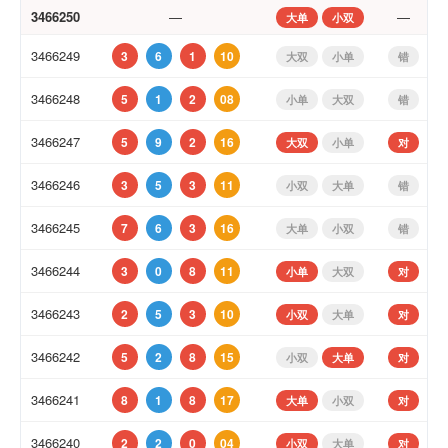
3466250
—
—
大单
小双
3466249
3
6
1
10
大双
小单
错
3466248
5
1
2
08
小单
大双
错
3466247
5
9
2
16
大双
小单
对
3466246
3
5
3
11
小双
大单
错
3466245
7
6
3
16
大单
小双
错
3466244
3
0
8
11
小单
大双
对
3466243
2
5
3
10
小双
大单
对
3466242
5
2
8
15
小双
大单
对
3466241
8
1
8
17
大单
小双
对
3466240
2
2
0
04
小双
大单
对