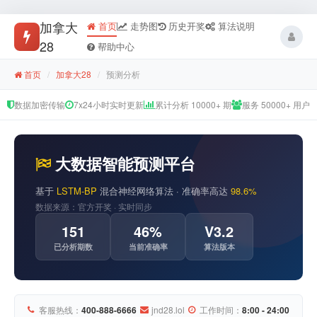
加拿大
首页
走势图
历史开奖
算法说明
28
帮助中心
首页
/
加拿大28
/
预测分析
数据加密传输
7x24小时实时更新
累计分析 10000+ 期
服务 50000+ 用户
大数据智能预测平台
基于
LSTM-BP
混合神经网络算法 · 准确率高达
98.6%
数据来源：官方开奖 · 实时同步
151
46%
V3.2
已分析期数
当前准确率
算法版本
客服热线：
400-888-6666
jnd28.lol
工作时间：
8:00 - 24:00